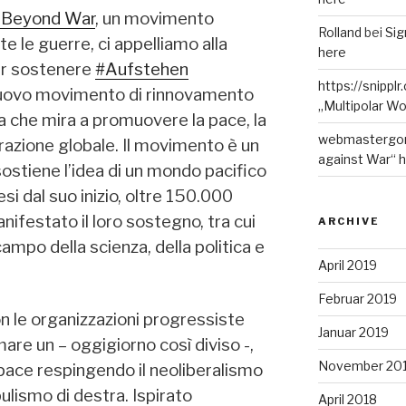
 Beyond War
, un movimento
Rolland
bei
Sig
te le guerre, ci appelliamo alla
here
er sostenere
#Aufstehen
https://snippl
n nuovo movimento di rinnovamento
„Multipolar Wo
a che mira a promuovere la pace, la
webmastergo
erazione globale. Il movimento è un
against War“ 
ostiene l’idea di un mondo pacifico
si dal suo inizio, oltre 150.000
nifestato il loro sostegno, tra cui
ARCHIVE
mpo della scienza, della politica e
April 2019
Februar 2019
n le organizzazioni progressiste
Januar 2019
mare un – oggigiorno così diviso -,
November 20
 pace respingendo il neoliberalismo
ulismo di destra. Ispirato
April 2018