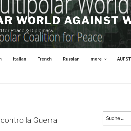
AR WORLD AGAINST 
and for Peace & Diplomacy.
h
Italian
French
Russian
more
AUFST
W
Suche
contro la Guerra
nach: