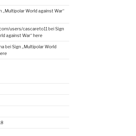
n „Multipolar World against War“
r.com/users/cascareto11
bei
Sign
rld against War“ here
na
bei
Sign „Multipolar World
here
18