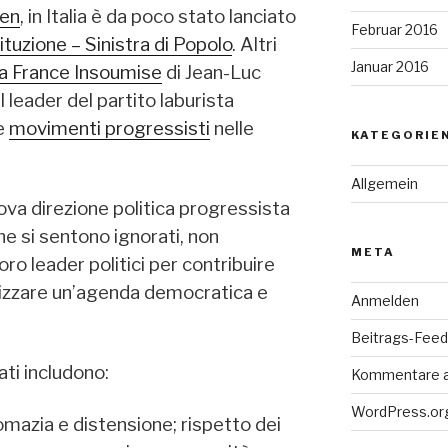
en
, in Italia è da poco stato lanciato
Februar 2016
ituzione – Sinistra di Popolo
. Altri
Januar 2016
a France Insoumise
di Jean-Luc
eader del partito laburista
e
movimenti progressisti
nelle
KATEGORIE
Allgemein
va direzione politica progressista
he si sentono ignorati, non
META
oro leader politici per contribuire
nizzare un’agenda democratica e
Anmelden
Beitrags-Feed 
ati includono:
Kommentare 
WordPress.or
omazia e distensione; rispetto dei