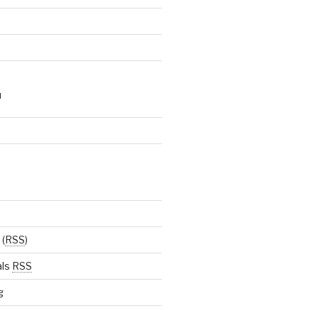
N
(
RSS
)
als
RSS
g