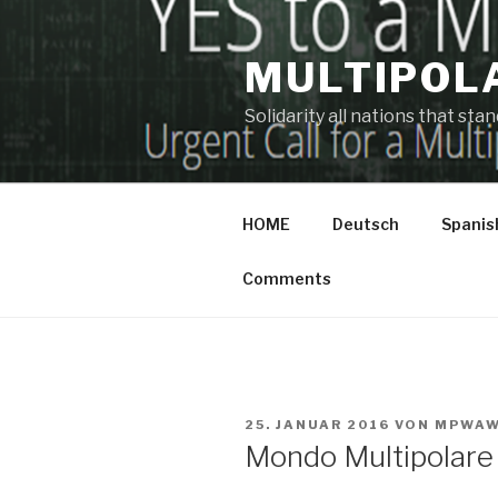
Zum
Inhalt
MULTIPOL
springen
Solidarity all nations that st
HOME
Deutsch
Spanis
Comments
VERÖFFENTLICHT
25. JANUAR 2016
VON
MPWA
AM
Mondo Multipolare 