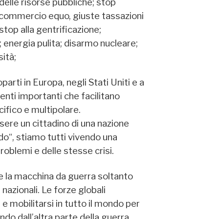
 delle risorse pubbliche; stop
l commercio equo, giuste tassazioni
 stop alla gentrificazione;
 energia pulita; disarmo nucleare;
sità;
parti in Europa, negli Stati Uniti e a
enti importanti che facilitano
ifico e multipolare.
ere un cittadino di una nazione
do“, stiamo tutti vivendo una
oblemi e delle stesse crisi.
e la macchina da guerra soltanto
i nazionali. Le forze globali
e mobilitarsi in tutto il mondo per
ondo dall’altra parte della guerra.