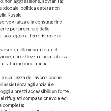
mo, non aggressione, sovranità;
e globale; politica estera non
ella Russia;
 sorveglianza e la censura; fine
uerre per procura e delle
del sostegno al terrorismo e ai
ascismo, della xenofobia, del
azione; correttezza e accuratezza
piattaforme mediatiche
za e sicurezza del lavoro; buone
l’assistenza agli anziani e
loggi a prezzi accessibili; un forte
 dei rifugiati compassionevole ed
 e completa;