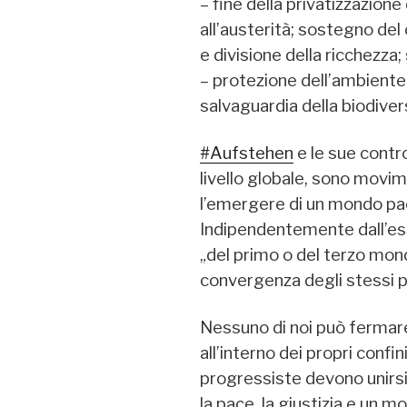
– fine della privatizzazione
all’austerità; sostegno de
e divisione della ricchezza;
– protezione dell’ambiente;
salvaguardia della biodiver
#Aufstehen
e le sue contro
livello globale, sono movim
l’emergere di un mondo pac
Indipendentemente dall’ess
„del primo o del terzo mon
convergenza degli stessi pr
Nessuno di noi può fermar
all’interno dei propri confin
progressiste devono unirsi 
la pace, la giustizia e un m