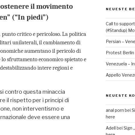
sostenere il movimento
NEUESTE B
en” (“In piedi”)
Call to suppo
(#Standup) M
punto critico e pericoloso. La politica
Persian – Ven
litari unilaterali, il cambiamento di
 economiche aumentano il pericolo di
Protest Berlin
e lo sfruttamento economico spietato e
Venezuela – I
destabilizzando intere regioni e
Appello Venezue
rsi contro questa minaccia
NEUESTE K
re il rispetto per i principi di
ione, non interventismo e
anal porn
bei
S
ternazionale deve essere una
here
Adell
bei
Sign 
here