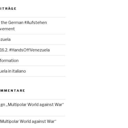
EITRÄGE
rt the German #Aufstehen
ovement
ezuela
 16.2. #HandsOffVenezuela
nformation
la in italiano
OMMENTARE
ign „Multipolar World against War“
„Multipolar World against War“