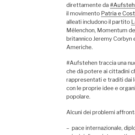
direttamente da
#Aufsteh
il movimento
Patria e Cost
alleati includono il partito
L
Mélenchon, Momentum del l
britannico Jeremy Corbyn 
Americhe.
#Aufstehen traccia una nuo
che dà potere ai cittadini c
rappresentati e traditi dai l
con le proprie idee e orga
popolare.
Alcuni dei problemi affront
– pace internazionale, dipl