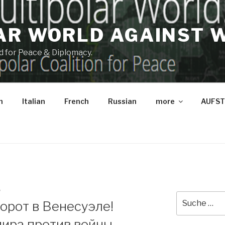
AR WORLD AGAINST 
and for Peace & Diplomacy.
h
Italian
French
Russian
more
AUFST
W
Suche
орот в Венесуэле!
nach:
ира против войны