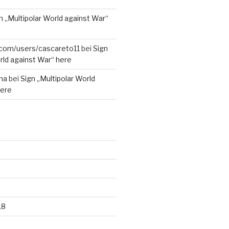
n „Multipolar World against War“
r.com/users/cascareto11
bei
Sign
rld against War“ here
na
bei
Sign „Multipolar World
here
18