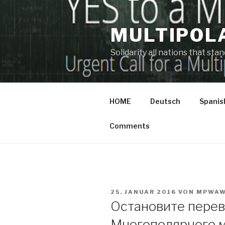
Zum
Inhalt
MULTIPOL
springen
Solidarity all nations that st
HOME
Deutsch
Spanis
Comments
VERÖFFENTLICHT
25. JANUAR 2016
VON
MPWA
AM
Остановите перев
Многополярного м