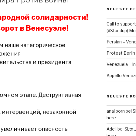
NEUESTE B
ародной солидарности!
Call to suppo
орот в Венесуэле!
(#Standup) M
Persian – Ven
 наше категорическое
ержения
Protest Berlin
вительства и президента
Venezuela – I
Appello Venezue
омном этапе. Деструктивная
NEUESTE K
 интервенций, незаконной
anal porn
bei
S
here
 увеличивает опасность
Adell
bei
Sign 
here