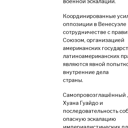
военной эскалации.
Координированные усил
оппозиции в Венесуэле 
сотрудничестве с прав
Союзом, организацией
американских государст
латиноамериканских пр
являются явной попытк
внутренние дела
страны.
Самопровозглашённый „
Хуана Гуайдо и
последовательность со
опасную эскалацию
империалистических пл