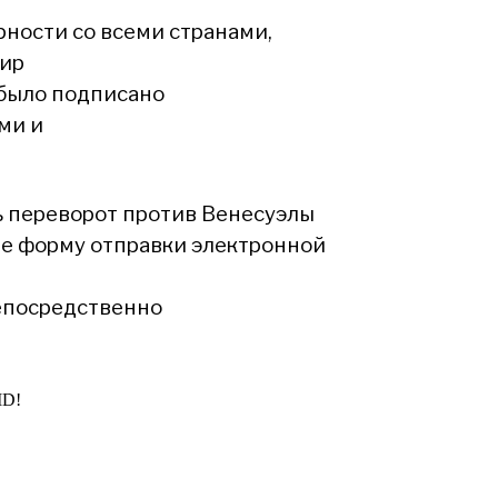
ности со всеми странами,
мир
 было подписано
ми и
ь переворот против Венесуэлы
те форму отправки электронной
епосредственно