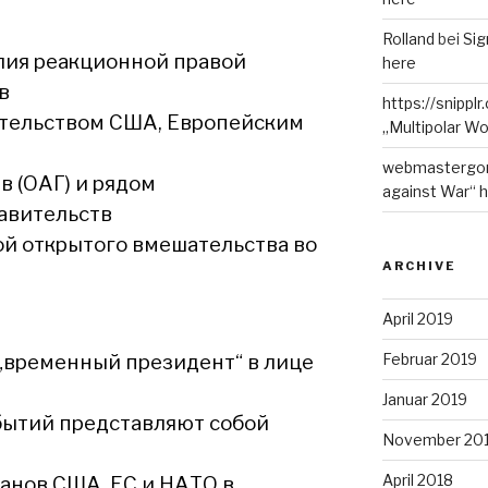
Rolland
bei
Sig
ия реакционной правой
here
в
https://snippl
ительством США, Европейским
„Multipolar Wo
webmastergo
в (ОАГ) и рядом
against War“ 
авительств
ой открытого вмешательства во
ARCHIVE
April 2019
временный президент“ в лице
Februar 2019
Januar 2019
бытий представляют собой
November 20
April 2018
анов США, ЕС и НАТО в