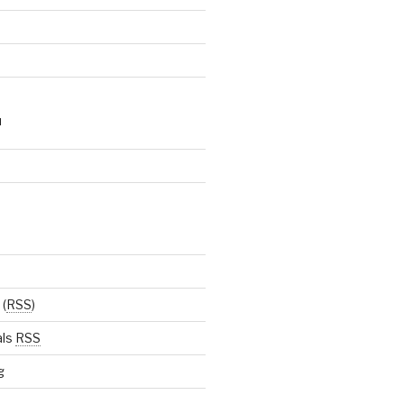
N
(
RSS
)
als
RSS
g