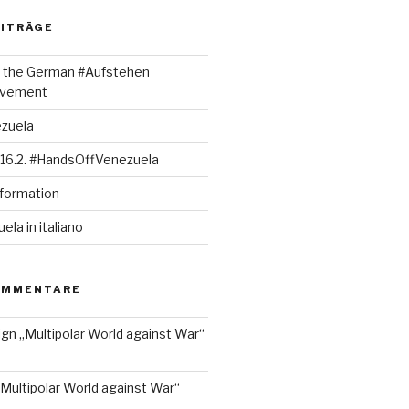
EITRÄGE
rt the German #Aufstehen
ovement
ezuela
 16.2. #HandsOffVenezuela
nformation
la in italiano
OMMENTARE
ign „Multipolar World against War“
„Multipolar World against War“